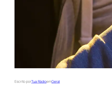
Escrito por
Tua Rádio
em
Geral