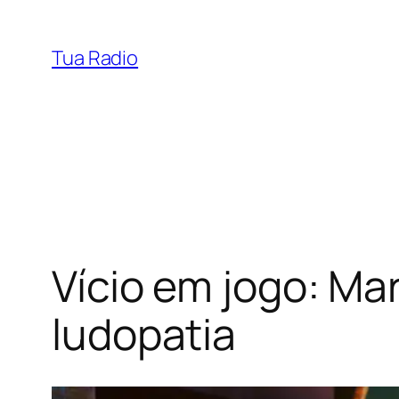
Pular
para
Tua Radio
o
conteúdo
Vício em jogo: M
ludopatia