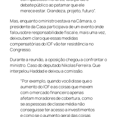
debate público ao patamar que ele
merece estar. Grandeza, projeto, futuro”.
Mas, enquanto o ministro estava na Câmara, o
presidente da Casa participava de um evento onde
falou sobre responsabilidade fiscal e, mais uma vez,
deixou bem claro que essas medidas
compensatórias do IOF vão ter resistência no
Congresso.
Durante a reunião, a oposição chegou a confrontar o
ministro. Caso do deputado Nikolas Ferreira. Que
interpelou Haddad e deixou a comissão.
“Por exemplo, quando você disse que o
aumento do IOF e as coisas que mexem
com o mercado financeiro apenas
afetam moradores de cobertura, como
se as pessoas de classe média não
conseguisse ter acesso a investimentos
e como se o aumento geral das coisas