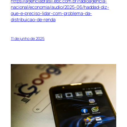
https://agenciabrasil.ebc.com.br/radioagencia-
nacional/economia/audio/2025-06/haddad-diz-
que-e-preciso-lidar-com-problema-da-
distribuicao-de-renda
11 de junho de 2025