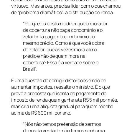
virtuoso. Mas antes, precisa lidar com o que chamou
de “problema dramático”: a distribuição de renda.
“Porque eu costumo dizer que o morador
da cobertura não paga condomínio e o
zelador tá pagando condomínio do
mesmo prédio. Como é que você cobra
do zelador, que às vezes mora ali no
prédio e não de quem mora na
cobertura? Essa é a verdade sobre o
Brasil”.
É uma questão de corrigir distorções e não de
aumentar impostos, ressalta o ministro. É o que
prevê a proposta que isenta do pagamento de
imposto de renda quem ganha até R$ 5 mil por mês,
mas cria uma alíquota gradual para quem recebe
acima de R$ 600 mil por ano.
“Nós não temos pretensão de sermos
donos da verdade, não temos nenhuma