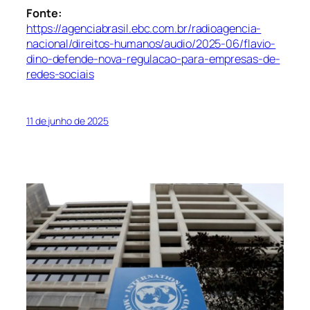
Fonte:
https://agenciabrasil.ebc.com.br/radioagencia-
nacional/direitos-humanos/audio/2025-06/flavio-
dino-defende-nova-regulacao-para-empresas-de-
redes-sociais
11 de junho de 2025