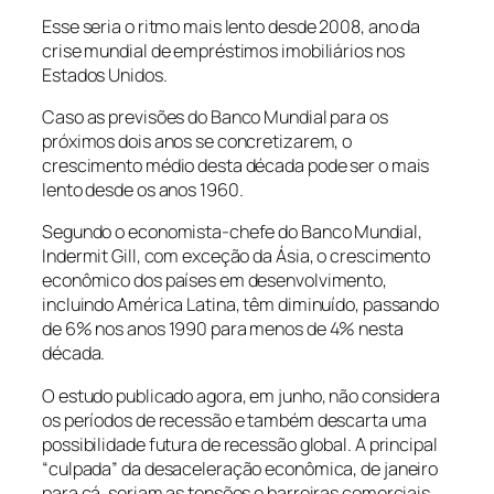
Esse seria o ritmo mais lento desde 2008, ano da
crise mundial de empréstimos imobiliários nos
Estados Unidos.
Caso as previsões do Banco Mundial para os
próximos dois anos se concretizarem, o
crescimento médio desta década pode ser o mais
lento desde os anos 1960.
Segundo o economista-chefe do Banco Mundial,
Indermit Gill, com exceção da Ásia, o crescimento
econômico dos países em desenvolvimento,
incluindo América Latina, têm diminuído, passando
de 6% nos anos 1990 para menos de 4% nesta
década.
O estudo publicado agora, em junho, não considera
os períodos de recessão e também descarta uma
possibilidade futura de recessão global. A principal
“culpada” da desaceleração econômica, de janeiro
para cá, seriam as tensões e barreiras comerciais,