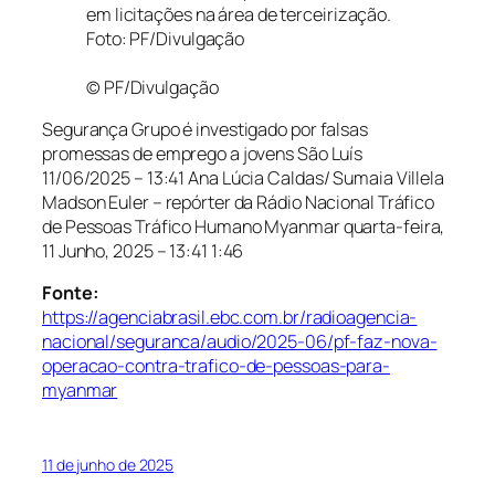
© PF/Divulgação
Segurança Grupo é investigado por falsas
promessas de emprego a jovens São Luís
11/06/2025 – 13:41
Ana Lúcia Caldas/ Sumaia Villela
Madson Euler – repórter da Rádio Nacional Tráfico
de Pessoas Tráfico Humano Myanmar
quarta-feira,
11 Junho, 2025 – 13:41
1:46
Fonte:
https://agenciabrasil.ebc.com.br/radioagencia-
nacional/seguranca/audio/2025-06/pf-faz-nova-
operacao-contra-trafico-de-pessoas-para-
myanmar
11 de junho de 2025