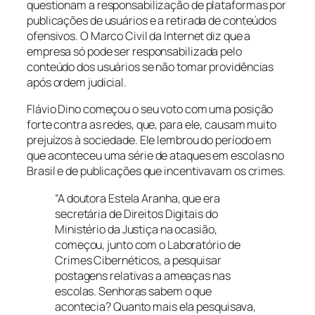
questionam a responsabilização de plataformas por
publicações de usuários e a retirada de conteúdos
ofensivos. O Marco Civil da Internet diz que a
empresa só pode ser responsabilizada pelo
conteúdo dos usuários se não tomar providências
após ordem judicial.
Flávio Dino começou o seu voto com uma posição
forte contra as redes, que, para ele, causam muito
prejuízos à sociedade. Ele lembrou do período em
que aconteceu uma série de ataques em escolas no
Brasil e de publicações que incentivavam os crimes.
“A doutora Estela Aranha, que era
secretária de Direitos Digitais do
Ministério da Justiça na ocasião,
começou, junto com o Laboratório de
Crimes Cibernéticos, a pesquisar
postagens relativas a ameaças nas
escolas. Senhoras sabem o que
acontecia? Quanto mais ela pesquisava,